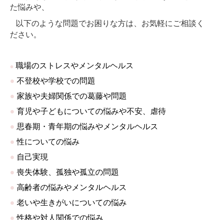
た悩みや、
専門家のための教育研修
以下のような問題でお困りな方は、お気軽にご相談く
ださい。
過去の研修・セミナー
連携医療機関のご案内
職場のストレスやメンタルヘルス
●
●
不登校や学校での問題
リンク
●
家族や夫婦関係での葛藤や問題
会社概要
●
育児や子どもについての悩みや不安、虐待
●
思春期・青年期の悩みやメンタルヘルス
●
性についての悩み
●
自己実現
●
喪失体験、孤独や孤立の問題
●
高齢者の悩みやメンタルヘルス
●
老いや生きがいについての悩み
●
性格や対人関係での悩み