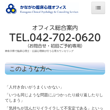
ホーム
このような方へ
ご相談の流れ
神奈川県で臨床心理士・公認心理師が行う心理カウンセリング
心理検査
料金・お申込み
このような方へ
アクセス
ごあいさつ
「人付き合いがうまくいかない」
「いつも同じような問題にぶつかったり繰り返したりし
スタッフ紹介
てしまう」
「気持ちが沈んだりイライラして不安定である」といっ
企業のメンタルヘルス